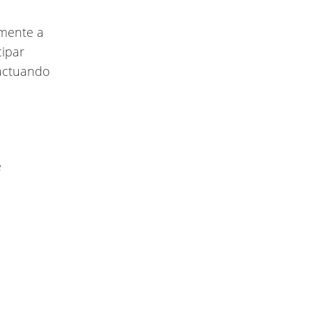
lmente a
cipar
ractuando
e