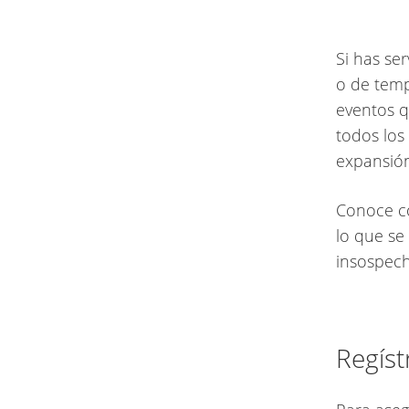
Si has se
o de temp
eventos q
todos los
expansión
Conoce có
lo que se
insospec
Regís