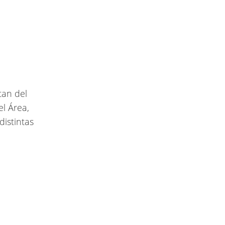
tan del
l Área,
distintas