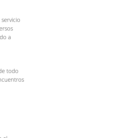
 servicio
versos
ndo a
de todo
encuentros