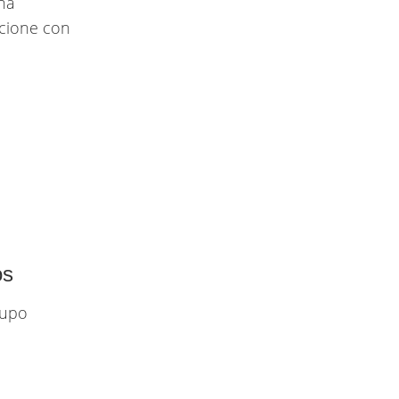
ena
ncione con
os
rupo