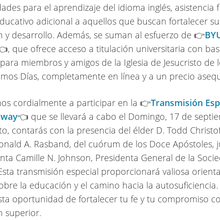
ades para el aprendizaje del idioma inglés, asistencia 
ducativo adicional a aquellos que buscan fortalecer su
 y desarrollo. Además, se suman al esfuerzo de 👉
BY
👈, que ofrece acceso a titulación universitaria con ba
l para miembros y amigos de la Iglesia de Jesucristo de 
timos Días, completamente en línea y a un precio asequ
mos cordialmente a participar en la 👉
Transmisión Esp
hway
👈 que se llevará a cabo el Domingo, 17 de septi
to, contarás con la presencia del élder D. Todd Christo
Ronald A. Rasband, del cuórum de los Doce Apóstoles, 
enta Camille N. Johnson, Presidenta General de la Soci
Esta transmisión especial proporcionará valiosa orient
obre la educación y el camino hacia la autosuficiencia.
sta oportunidad de fortalecer tu fe y tu compromiso co
 superior.