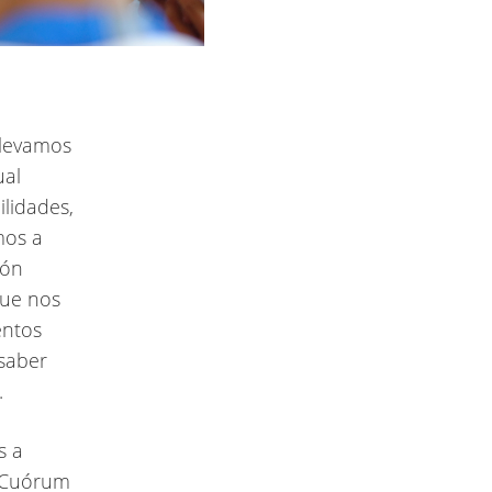
llevamos
ual
lidades,
mos a
ión
que nos
entos
saber
.
s a
l Cuórum