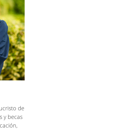
ucristo de
s y becas
cación,