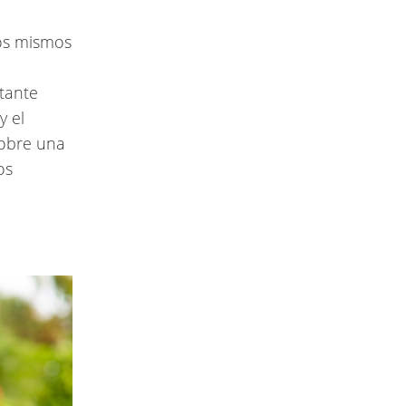
ros mismos
tante
y el
sobre una
os