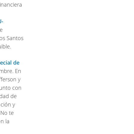
financiera
U-
se
los Santos
ible.
ecial de
embre. En
fferson y
junto con
edad de
ación y
 No te
n la