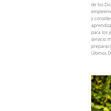
de los Do
empleemos
y consider
aprendiza
para los 
servicio 
preparaci
Últimos Dí