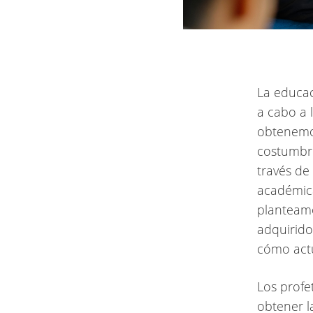
La educac
a cabo a 
obtenemos
costumbre
través de
académica
planteamo
adquirido
cómo actu
Los profe
obtener l