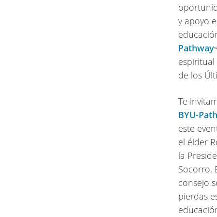
oportunid
y apoyo e
educación
Pathway
espiritua
de los Úl
Te invita
BYU-Pat
este even
el élder 
la Presid
Socorro. 
consejo s
pierdas e
educación